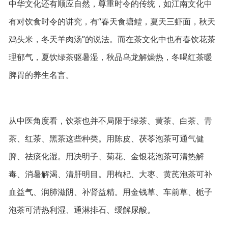
中华文化还有顺应自然，尊重时令的传统，如江南文化中
有对饮食时令的讲究，有“春天食塘鳢，夏天三虾面，秋天
鸡头米，冬天羊肉汤”的说法。而在茶文化中也有春饮花茶
理郁气，夏饮绿茶驱暑湿，秋品乌龙解燥热，冬喝红茶暖
脾胃的养生名言。
从中医角度看，饮茶也并不局限于绿茶、黄茶、白茶、青
茶、红茶、黑茶这些种类。用陈皮、茯苓泡茶可通气健
脾、祛痰化湿。用决明子、菊花、金银花泡茶可清热解
毒、消暑解渴、清肝明目。用枸杞、大枣、黄芪泡茶可补
血益气、润肺滋阴、补肾益精。用金钱草、车前草、栀子
泡茶可清热利湿、通淋排石、缓解尿酸。